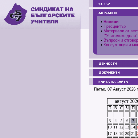
•
Новини
•
Пресцентър
•
Материали от вес
"Учителско дело"
•
Въпроси и отгово
•
Консултации и мн
Петък, 07 Август 2026 
август 202
П
В
С
Ч
П
3
4
5
6
7
10
11
12
13
14
17
18
19
20
21