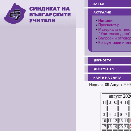
•
Новини
•
Пресцентър
•
Материали от вес
"Учителско дело"
•
Въпроси и отгово
•
Консултации и мн
Неделя, 09 Август 2026
август 202
П
В
С
Ч
П
3
4
5
6
7
10
11
12
13
14
17
18
19
20
21