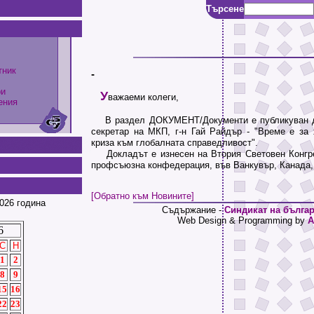
Търсене
тник
-
ри
У
важаеми колеги,
ения
В раздел ДОКУМЕНТ/Документи е публикуван д
секретар на МКП, г-н Гай Райдър - "Време е за 
криза към глобалната справедливост".
Докладът е изнесен на Втория Световен Конгр
профсъюзна конфедерация, във Ванкувър, Канада, 2
[Обратно към Новините]
026 година
Съдържание -
Синдикат на българ
Web Design & Programming by
A
6
С
Н
1
2
8
9
15
16
22
23