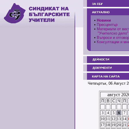
•
Новини
•
Пресцентър
•
Материали от вес
"Учителско дело"
•
Въпроси и отгово
•
Консултации и мн
Четвъртък, 06 Август 2
август 202
П
В
С
Ч
П
3
4
5
6
7
10
11
12
13
14
17
18
19
20
21