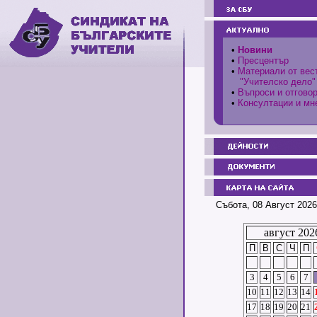
•
Новини
•
Пресцентър
•
Материали от вес
"Учителско дело"
•
Въпроси и отгово
•
Консултации и мн
Събота, 08 Август 2026
август 202
П
В
С
Ч
П
3
4
5
6
7
10
11
12
13
14
17
18
19
20
21