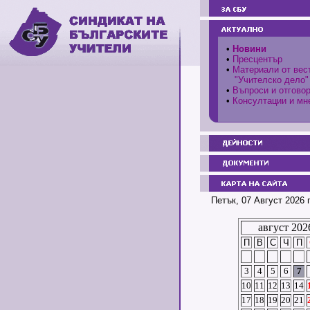
•
Новини
•
Пресцентър
•
Материали от вес
"Учителско дело"
•
Въпроси и отгово
•
Консултации и мн
Петък, 07 Август 2026 
август 202
П
В
С
Ч
П
3
4
5
6
7
10
11
12
13
14
17
18
19
20
21