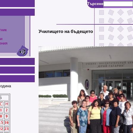
Търсене
тник
Училището на бъдещето
ри
ения
година
6
С
Н
1
2
8
9
15
16
22
23