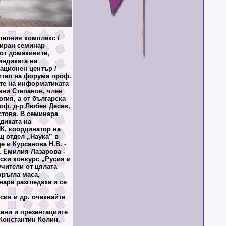
ителния комплекс /
зиран семинар
от домакините,
индиката на
ационен център /
ител на форума проф.
ите на информатиката
ени Степанов, член
гия, а от българска
оф. д-р Любен Десев,
стова. В семинара
диката на
ИК, координатор на
щ отдел „Наука” в
е и Курсанова Н.В. -
. Емилия Лазарова -
ски конкурс „Русия и
учители от цялата
кръгла маса,
нара разгледаха и се
сия и др. очаквайте
ни и презентациите
Константин Колин.