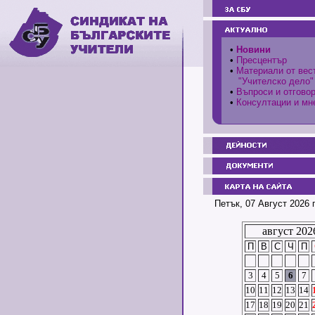
•
Новини
•
Пресцентър
•
Материали от вес
"Учителско дело"
•
Въпроси и отгово
•
Консултации и мн
Петък, 07 Август 2026 
август 202
П
В
С
Ч
П
3
4
5
6
7
10
11
12
13
14
17
18
19
20
21