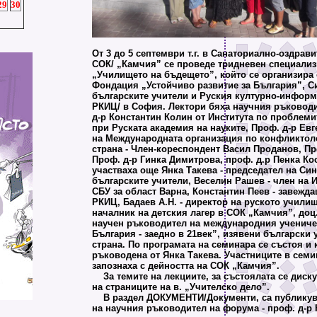
29
30
От 3 до 5 септември т.г. в Санаториално-оздрав
СОК/ „Камчия” се проведе тридневен специали
„Училището на бъдещето”, който се организира 
Фондация „Устойчиво развитие за България”, С
българските учители и Руския културно-информ
РКИЦ/ в София. Лектори бяха научния ръковод
д-р Константин Колин от Института по проблем
при Руската академия на науките, Проф. д-р Евг
на Международната организация по конфликтоло
страна - Член-кореспондент Васил Проданов, Пр
Проф. д-р Гинка Димитрова, проф. д.р Пенка Ко
участваха още Янка Такева - председател на Син
българските учители, Веселин Рашев - член на 
СБУ за област Варна, Константин Пеев - завежда
РКИЦ, Бадаев А.Н. - директор на руското училищ
началник на детския лагер в СОК „Камчия”, доц
научен ръководител на международния учениче
България - заедно в 21век”, изявени български 
страна. По програмата на семинара се състоя и 
ръководена от Янка Такева. Участниците в семи
запознаха с дейността на СОК „Камчия”.
За темите на лекциите, за състоялата се диску
на страниците на в. „Учителско дело”.
В раздел ДОКУМЕНТИ/Документи, са публикува
на научния ръководител на форума - проф. д-р 