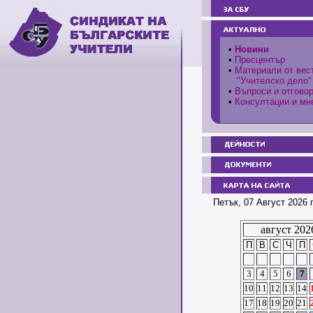
•
Новини
•
Пресцентър
•
Материали от вес
"Учителско дело"
•
Въпроси и отгово
•
Консултации и мн
Петък, 07 Август 2026 
август 202
П
В
С
Ч
П
3
4
5
6
7
10
11
12
13
14
17
18
19
20
21