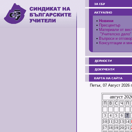
•
Новини
•
Пресцентър
•
Материали от вес
"Учителско дело"
•
Въпроси и отгово
•
Консултации и мн
Петък, 07 Август 2026 
август 202
П
В
С
Ч
П
3
4
5
6
7
10
11
12
13
14
17
18
19
20
21